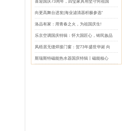
喜迎国庆73周年，四玺家具用坚守向祖国
向更高舞台进发|海业滤清器积极参选“
洛品有家：用青春之火，为祖国庆生!
乐京空调国庆特辑：怀大国匠心，铸民族品
凤梧居无缝焊接门窗：贺73年盛世华诞 向
斯瑞斯特磁能热水器国庆特辑丨磁能核心