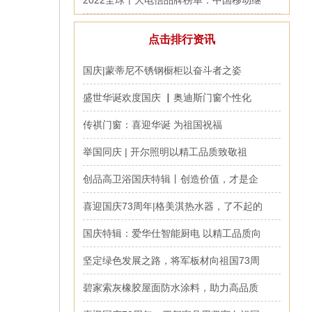
2022全球十大电信品牌榜单：中国移动继
点击排行资讯
国庆|蒙蒂尼不锈钢橱柜以奋斗者之姿
盛世华诞欢度国庆 ▏奥迪斯门窗个性化
传祺门窗：喜迎华诞 为祖国祝福
举国同庆 | 开尔照明以精工品质致敬祖
创品高卫浴国庆特辑丨创造价值，才是企
喜迎国庆73周年|格美淇热水器，了不起的
国庆特辑：爱华仕智能厨电 以精工品质向
坚定绿色发展之路，将军板材向祖国73周
碧家索灰橡胶屋面防水涂料，助力高品质