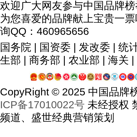
欢迎广大网友参与中国品牌榜
为您喜爱的品牌献上宝贵一票吧。 
询QQ：460965656
国务院 | 国资委 | 发改委 | 统计
生部 | 商务部 | 农业部 | 海关 
CopyRight © 2025 中国品牌榜
ICP备17010022号
未经授权 
频道、盛世经典营销策划