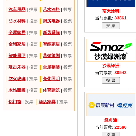
汽车用品
|
投票
艺术涂料
|
投票
南天涂料
当前票数:
33861
防水材料
|
投票
厨房电器
|
投票
全屋家居
|
投票
新风系统
|
投票
全铝家居
|
投票
智能家居
|
投票
智能厨卫
|
投票
营销策划
|
投票
沙漠绿洲
敲击乐器
|
投票
全屋整装
|
投票
当前票数:
30542
防火玻璃
|
投票
亮化照明
|
投票
木饰面板
|
投票
体育建筑
|
投票
铝门窗
|
投票
酒店家具
|
投票
经典漆
当前票数:
22560