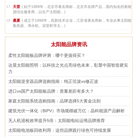
17
天普
( 始于1989年，北京市著名商标，北京市名牌产品，国内知名的新能
源综合服务商，以生产太阳能... )
18
桑夏
( 成立于1998年，高新技术企业，江苏省著名商标，专业从事太阳能
集热器、净水机、浴室柜等太... )
太阳能品牌资讯
柔性太阳能板品牌评测：哪个更值得买？
达晨太阳能照明：以科技之光点亮绿色未来，彰显中国智造硬实
力
太阳能逆变器品牌选购指南：纯正弦波vs修正波
进口vs国产太阳能板品牌：质量差距有多大？
家庭太阳能系统选购指南：品牌选择5大黄金法则
建筑光伏一体化（BIPV）市场规模破万亿：晶科能源产品解析
无人机巡检效率提升5倍：太阳能电站运维品牌推荐
太阳能电池板回收利用：这些品牌践行绿色可持续发展