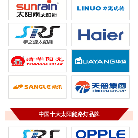
中国十大太阳能路灯品牌