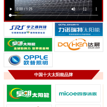
中国十大太阳能品牌