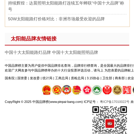
持续辉煌：达晨照明太阳能路灯连续五年蝉联“中国十大品牌”称
号
50W太阳能路灯价格对比：非洲市场最受欢迎的品牌
太阳能品牌友情链接
中国十大太阳能路灯品牌
中国十大太阳能照明品牌
中国品牌榜主要为用户提供中国品牌排名查询，品牌排行榜查询，是全国最大的品牌排行
欢迎广大网友参与中国品牌榜举办的十大行业投票评选活动，请马上 为您喜爱的品牌献上宝贵一票吧。
国务院 | 国资委 | 发改委 | 统计局 | 工商总局 | 质检总局 | 3.15协会 | 卫生部 | 商务部 | 农
CopyRight © 2025 中国品牌榜(www.pinpai-bang.com) ICP证号：
粤ICP备17010022号
未