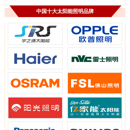
中国十大太阳能照明品牌