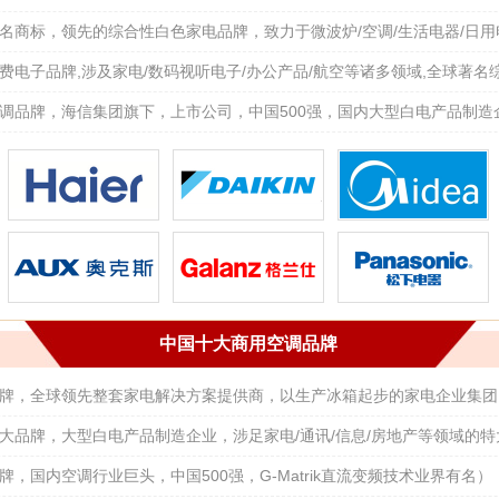
名商标，领先的综合性白色家电品牌，致力于微波炉/空调/生活电器/日
费电子品牌,涉及家电/数码视听电子/办公产品/航空等诸多领域,全球著名
调品牌，海信集团旗下，上市公司，中国500强，国内大型白电产品制造
中国十大商用空调品牌
牌，全球领先整套家电解决方案提供商，以生产冰箱起步的家电企业集团
大品牌，大型白电产品制造企业，涉足家电/通讯/信息/房地产等领域的
牌，国内空调行业巨头，中国500强，G-Matrik直流变频技术业界有名）