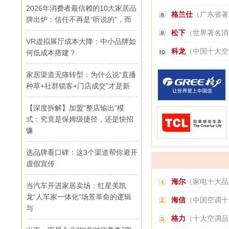
2026年消费者最信赖的10大家居品
格兰仕
（广东省著
牌出炉：信任不再是“听说的”，而
松下
（世界著名消
VR虚拟展厅成本大降：中小品牌如
科龙
（中国十大空
何低成本搭建？
家居渠道无痛转型：为什么说“直播
种草+社群锁客+门店成交”才是新
【深度拆解】加盟“整店输出”模
式：究竟是保姆级捷径，还是快招
镰
‌选品牌看口碑：这3个渠道帮你避开
虚假宣传‌
海尔
（家电十大品
当汽车开进家居卖场：红星美凯
龙“人车家一体化”场景革命的逻辑
海信
（中国空调十
与
格力
（十大空调品