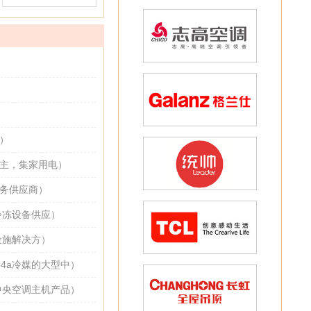
）
为主，集家用电）
务供应商）
冷冻设备供应）
设施解决方）
4a冷媒的大型中）
中央空调主机产品）