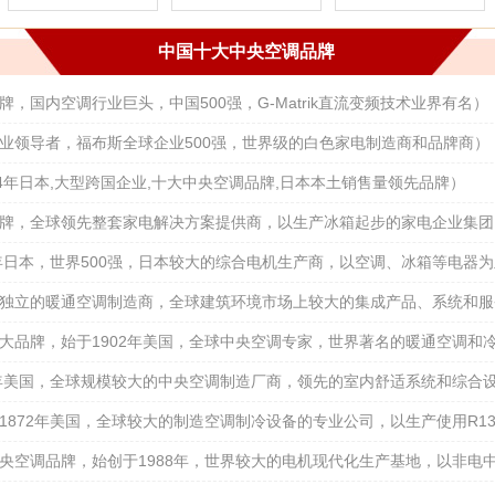
中国十大中央空调品牌
牌，国内空调行业巨头，中国500强，G-Matrik直流变频技术业界有名）
业领导者，福布斯全球企业500强，世界级的白色家电制造商和品牌商）
24年日本,大型跨国企业,十大中央空调品牌,日本本土销售量领先品牌）
牌，全球领先整套家电解决方案提供商，以生产冰箱起步的家电企业集团
0年日本，世界500强，日本较大的综合电机生产商，以空调、冰箱等电器
独立的暖通空调制造商，全球建筑环境市场上较大的集成产品、系统和服
大品牌，始于1902年美国，全球中央空调专家，世界著名的暖通空调和
3年美国，全球规模较大的中央空调制造厂商，领先的室内舒适系统和综合
1872年美国，全球较大的制造空调制冷设备的专业公司，以生产使用R13
央空调品牌，始创于1988年，世界较大的电机现代化生产基地，以非电