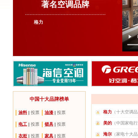
著名空调品牌
格力
中国十大品牌榜单
格力
（十大空调品
涂料
|
投票
油漆
|
投票
美的
（中国家电行
电工
|
投票
锁具
|
投票
海尔
（家电十大品
衣柜
|
投票
家具
|
投票