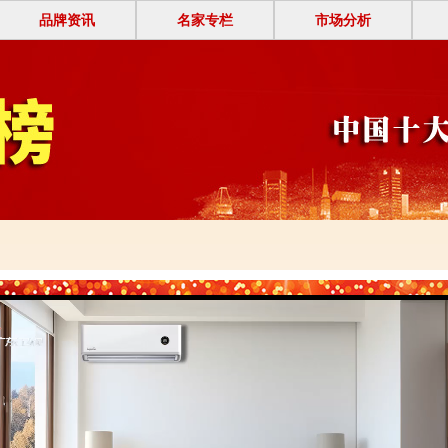
品牌资讯
名家专栏
市场分析