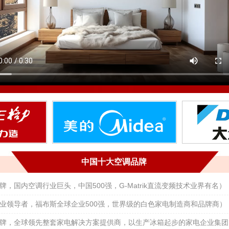
中国十大空调品牌
牌，国内空调行业巨头，中国500强，G-Matrik直流变频技术业界有名）
业领导者，福布斯全球企业500强，世界级的白色家电制造商和品牌商）
牌，全球领先整套家电解决方案提供商，以生产冰箱起步的家电企业集团