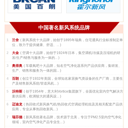
中国著名新风系统品牌
1
兰舍
( 新风系统十大品牌，始创于1895年瑞典，住宅通风行业标准制定单
位，致力于提供健康、舒适、... )
2
大金
( 空调十大品牌，始创于1924年日本，集空调机/冷媒及压缩机的研
发/生产/销售与服务为一体的... )
3
奥得奥
( 车载氧吧十大品牌，知名空气净化器系列产品供应商，集研发、
生产、销售和服务为一体的国... )
4
百朗
( 创立于1932年美国，全球知名家居换气类设备的生产厂商，主要生
产及销售新风系统/管道风机... )
5
沃特斯
( 创于1954年，意大利Vortice集团旗下，全面优化室内空气解决方
案供应商，欧洲较大的通风设... )
6
迈迪龙
( 热回收式新风换气机/热回收式空调处理机组及其相关配套产品供
应商，专业从事热回收新风... )
7
瑞芬德
( 新风系统著名品牌，技术源于北美，专注于PM2.5室内空气净化
领域，室内空气净化产品专业生... )