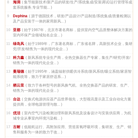
8
海润
( 集节能新技术/新产品的研发/生产/系统集成/安装调试/运行管理等成
套系统服务,专业节能... )
9
Dephina
( 源于德国技术，研发/产品设计/产品制造/系统集成/质量检测以
及产品安装于一体的家用新风... )
10
亚都
( 始于1987年，北京市著名商标，提供室内空气品质整体解决方案的
室内环保产业领域知名企业... )
11
绿岛风
( 始于1989年，广东著名商标，广东省名牌，高新技术企业，集研
究/开发/销售为一体的现代化企... )
12
科力鑫
( 新风系统专业生产商，全热交换器生产专家，集生产/研究/开发/
销售为一体的现代化企业... )
13
曼瑞德
( 始于1995年，涵盖辐射供暖供冷系统/新风系统/吸尘系统/家居智
能系统等，致力于家居舒适系... )
14
栖云里
( 致力于各种型号的新风换气机、全热交换器产品的研发、生产、
销售为一体的现代化企业... )
15
台达
( 交换式电源供应器产品世界领先，大型视讯显示及工业自动化方案
提供商，全球电源管理与散... )
16
优洁
( 室内空气污染检测治理和新风系统及设备设计与安装供应商，为杭
城专业从事室内环境污染检... )
17
古耐
( 低能耗运行、高附加应用、营造富氧呼吸环境，集研发、生产、销
售和服务为一体的致力于改... )