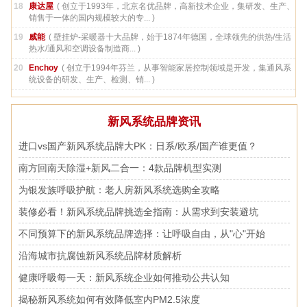
18
康达屋
( 创立于1993年，北京名优品牌，高新技术企业，集研发、生产、
销售于一体的国内规模较大的专... )
19
威能
( 壁挂炉-采暖器十大品牌，始于1874年德国，全球领先的供热/生活
热水/通风和空调设备制造商... )
20
Enchoy
( 创立于1994年芬兰，从事智能家居控制领域是开发，集通风系
统设备的研发、生产、检测、销... )
新风系统品牌资讯
进口vs国产新风系统品牌大PK：日系/欧系/国产谁更值？
南方回南天除湿+新风二合一：4款品牌机型实测
为银发族呼吸护航：老人房新风系统选购全攻略
装修必看！新风系统品牌挑选全指南：从需求到安装避坑
不同预算下的新风系统品牌选择：让呼吸自由，从"心"开始
沿海城市抗腐蚀新风系统品牌材质解析
健康呼吸每一天：新风系统企业如何推动公共认知
揭秘新风系统如何有效降低室内PM2.5浓度