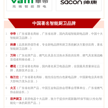
中国著名智能厨卫品牌
1
华帝
( 广东省著名商标，广东省名牌，国内高端智能厨电品牌，中国十大
智能厨卫品牌... )
2
帅康
( 品质厨房倡导者，专业厨电品牌和厨卫系统解决方案供应商，著名
智能厨卫品牌... )
3
万和
( 广东名牌产品，燃气灶具及生活热水系统供应商，燃气具发展战略
首倡者和推动者... )
4
樱花
( 江苏省著名商标，国内著名厨卫电器品牌，全国最具质量保证品
牌，高新技术企业... )
5
格兰仕
( 广东省著名商标，领先综合性白色家电品牌，中国家电业具有强
大影响力龙头企业... )
6
火王
( 广东省名牌产品，中国五金制品协会理事会理事单位，广东省燃气
协会副会长... )
7
容声厨卫
( 厨房电器十大品牌，致力于提供外观新颖/环保节能/人性化/智
能化一体的厨房产品... )