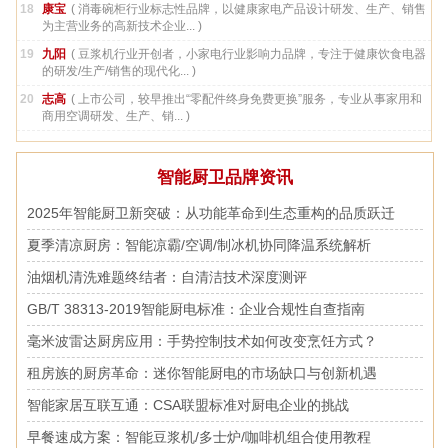
18
康宝
( 消毒碗柜行业标志性品牌，以健康家电产品设计研发、生产、销售
为主营业务的高新技术企业... )
19
九阳
( 豆浆机行业开创者，小家电行业影响力品牌，专注于健康饮食电器
的研发/生产/销售的现代化... )
20
志高
( 上市公司，较早推出“零配件终身免费更换”服务，专业从事家用和
商用空调研发、生产、销... )
智能厨卫品牌资讯
2025年智能厨卫新突破：从功能革命到生态重构的品质跃迁
夏季清凉厨房：智能凉霸/空调/制冰机协同降温系统解析
油烟机清洗难题终结者：自清洁技术深度测评
GB/T 38313-2019智能厨电标准：企业合规性自查指南
毫米波雷达厨房应用：手势控制技术如何改变烹饪方式？
租房族的厨房革命：迷你智能厨电的市场缺口与创新机遇
智能家居互联互通：CSA联盟标准对厨电企业的挑战
早餐速成方案：智能豆浆机/多士炉/咖啡机组合使用教程