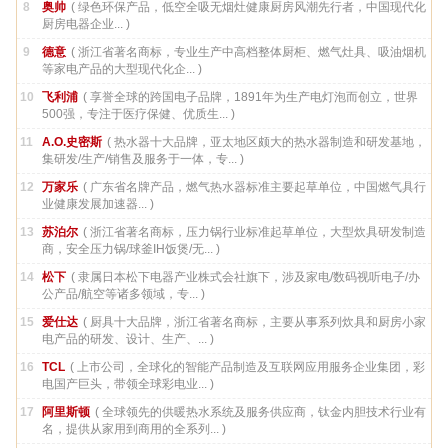
8
奥帅
( 绿色环保产品，低空全吸无烟灶健康厨房风潮先行者，中国现代化
厨房电器企业... )
9
德意
( 浙江省著名商标，专业生产中高档整体厨柜、燃气灶具、吸油烟机
等家电产品的大型现代化企... )
10
飞利浦
( 享誉全球的跨国电子品牌，1891年为生产电灯泡而创立，世界
500强，专注于医疗保健、优质生... )
11
A.O.史密斯
( 热水器十大品牌，亚太地区颇大的热水器制造和研发基地，
集研发/生产/销售及服务于一体，专... )
12
万家乐
( 广东省名牌产品，燃气热水器标准主要起草单位，中国燃气具行
业健康发展加速器... )
13
苏泊尔
( 浙江省著名商标，压力锅行业标准起草单位，大型炊具研发制造
商，安全压力锅/球釜IH饭煲/无... )
14
松下
( 隶属日本松下电器产业株式会社旗下，涉及家电/数码视听电子/办
公产品/航空等诸多领域，专... )
15
爱仕达
( 厨具十大品牌，浙江省著名商标，主要从事系列炊具和厨房小家
电产品的研发、设计、生产、... )
16
TCL
( 上市公司，全球化的智能产品制造及互联网应用服务企业集团，彩
电国产巨头，带领全球彩电业... )
17
阿里斯顿
( 全球领先的供暖热水系统及服务供应商，钛金内胆技术行业有
名，提供从家用到商用的全系列... )