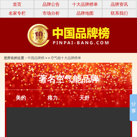
首页
品牌公告
十大品牌榜单
品牌资讯
名家专栏
市场分析
品牌地图
联系我们
您所在的位置：
中国品牌榜
> >
空气能十大品牌榜单
著名空气能品牌
美的
格力
天舒