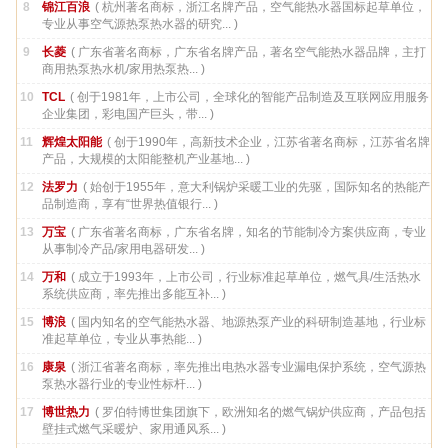
8
锦江百浪
( 杭州著名商标，浙江名牌产品，空气能热水器国标起草单位，
专业从事空气源热泵热水器的研究... )
9
长菱
( 广东省著名商标，广东省名牌产品，著名空气能热水器品牌，主打
商用热泵热水机/家用热泵热... )
10
TCL
( 创于1981年，上市公司，全球化的智能产品制造及互联网应用服务
企业集团，彩电国产巨头，带... )
11
辉煌太阳能
( 创于1990年，高新技术企业，江苏省著名商标，江苏省名牌
产品，大规模的太阳能整机产业基地... )
12
法罗力
( 始创于1955年，意大利锅炉采暖工业的先驱，国际知名的热能产
品制造商，享有“世界热值银行... )
13
万宝
( 广东省著名商标，广东省名牌，知名的节能制冷方案供应商，专业
从事制冷产品/家用电器研发... )
14
万和
( 成立于1993年，上市公司，行业标准起草单位，燃气具/生活热水
系统供应商，率先推出多能互补... )
15
博浪
( 国内知名的空气能热水器、地源热泵产业的科研制造基地，行业标
准起草单位，专业从事热能... )
16
康泉
( 浙江省著名商标，率先推出电热水器专业漏电保护系统，空气源热
泵热水器行业的专业性标杆... )
17
博世热力
( 罗伯特博世集团旗下，欧洲知名的燃气锅炉供应商，产品包括
壁挂式燃气采暖炉、家用通风系... )