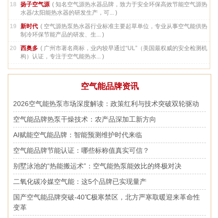
18
扬子空气源
( 知名空气源热水器品牌，致力于安全环保高效节能空气源热
水器/太阳能热水器的研发生产，可... )
19
新时代
( 空气源热泵热水器行业标准主要起草单位，专业从事空气能供热
制冷环保节能产品的研发、生... )
20
西奥多
( 广州市著名商标，业内较早通过“UL”（美国最权威的安全检测机
构）认证，专注于空气能热水... )
空气能品牌资讯
2026空气能热泵市场深度解读：政策红利与技术突破双轮驱动
空气能品牌热泵干燥技术：农产品深加工新方向
AI赋能空气能品牌：智能预测维护时代来临
空气能品牌节能认证：哪些标称值真实可信？
别墅泳池的“热能搬运术”：空气能热泵能效比的终极对决
二氧化碳冷媒空气能：这5个品牌已实现量产
国产空气能品牌突破-40℃极寒禁区，北方严寒取暖迎来革命性
变革