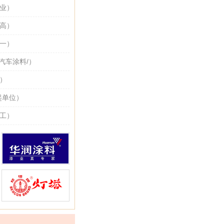
企业）
高）
一）
汽车涂料/）
）
起单位）
工）