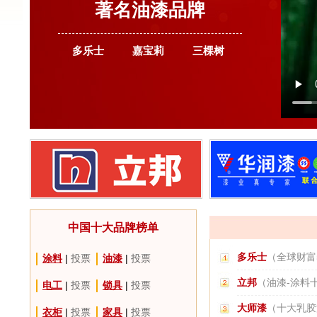
著名油漆品牌
多乐士
嘉宝莉
三棵树
中国十大品牌榜单
多乐士
（全球财富
涂料
|
投票
油漆
|
投票
立邦
（油漆-涂料
电工
|
投票
锁具
|
投票
大师漆
（十大乳胶
衣柜
|
投票
家具
|
投票