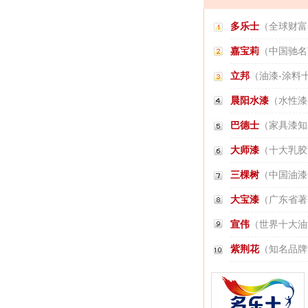
多乐士
（全球财富
嘉宝莉
（中国驰名
立邦
（油漆-涂料
晨阳水漆
（水性漆
巴德士
（家具漆知
大师漆
（十大乳胶
三棵树
（中国油漆
大宝漆
（广东省著
宣伟
（世界十大油
紫荆花
（知名品牌