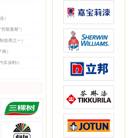
）
企业）
劳斯莱斯”）
制造商之一）
产商）
汽车涂料/）
）