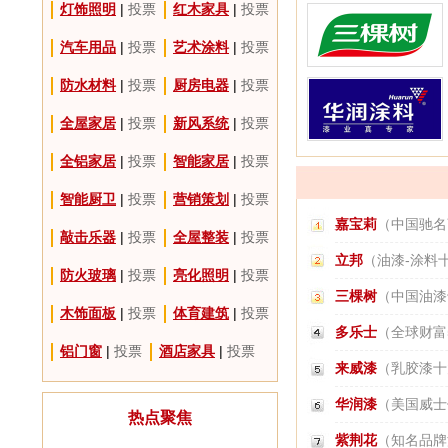
灯饰照明
|
投票
红木家具
|
投票
汽车用品
|
投票
艺术涂料
|
投票
防水材料
|
投票
厨房电器
|
投票
全屋家居
|
投票
新风系统
|
投票
全铝家居
|
投票
智能家居
|
投票
智能厨卫
|
投票
营销策划
|
投票
嘉宝莉
（中国驰名
敲击乐器
|
投票
全屋整装
|
投票
立邦
（油漆-涂料
防火玻璃
|
投票
亮化照明
|
投票
三棵树
（中国油漆
木饰面板
|
投票
体育建筑
|
投票
多乐士
（全球财富
铝门窗
|
投票
酒店家具
|
投票
来威漆
（乳胶漆十
华润漆
（美国威士
热点聚焦
紫荆花
（知名品牌