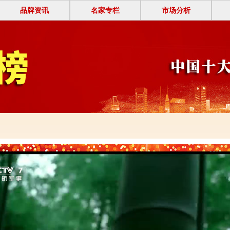
品牌资讯
名家专栏
市场分析