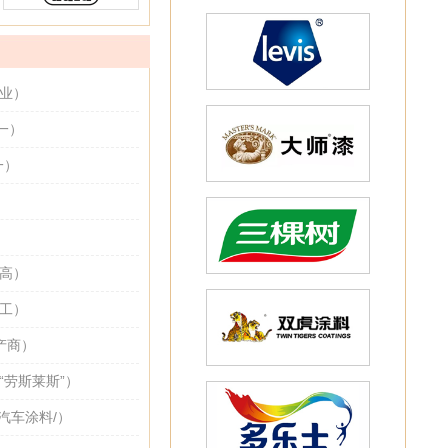
企业）
一）
一）
）
高）
工）
产商）
劳斯莱斯”）
汽车涂料/）