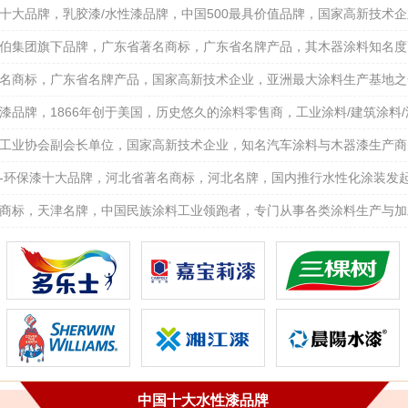
十大品牌，乳胶漆/水性漆品牌，中国500最具价值品牌，国家高新技术
伯集团旗下品牌，广东省著名商标，广东省名牌产品，其木器涂料知名度
名商标，广东省名牌产品，国家高新技术企业，亚洲最大涂料生产基地之
漆品牌，1866年创于美国，历史悠久的涂料零售商，工业涂料/建筑涂料/
工业协会副会长单位，国家高新技术企业，知名汽车涂料与木器漆生产商
-环保漆十大品牌，河北省著名商标，河北名牌，国内推行水性化涂装发
商标，天津名牌，中国民族涂料工业领跑者，专门从事各类涂料生产与加
中国十大水性漆品牌