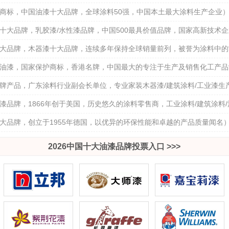
商标，中国油漆十大品牌，全球涂料50强，中国本土最大涂料生产企业
十大品牌，乳胶漆/水性漆品牌，中国500最具价值品牌，国家高新技术
大品牌，木器漆十大品牌，连续多年保持全球销量前列，被誉为涂料中的“
油漆，国家保护商标，香港名牌，中国最大的专注于生产及销售化工产品
牌产品，广东涂料行业副会长单位，专业家装木器漆/建筑涂料/工业漆生
漆品牌，1866年创于美国，历史悠久的涂料零售商，工业涂料/建筑涂料/
大品牌，创立于1955年德国，以优异的环保性能和卓越的产品质量闻名
2026中国十大油漆品牌投票入口 >>>