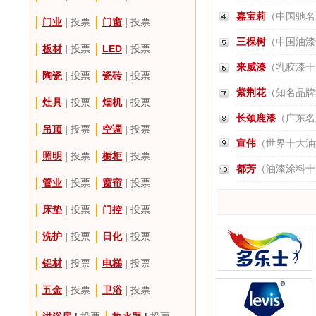
嘉宝莉
（中国驰名
门业
|
投票
门窗
|
投票
三棵树
（中国油漆
板材
|
投票
LED
|
投票
来威漆
（乳胶漆十
陶瓷
|
投票
瓷砖
|
投票
紫荆花
（知名品牌
灶具
|
投票
烟机
|
投票
长颈鹿漆
（广东名
吊顶
|
投票
空调
|
投票
宣伟
（世界十大油
照明
|
投票
橱柜
|
投票
都芳
（油漆涂料十
管业
|
投票
窗帘
|
投票
床垫
|
投票
门控
|
投票
洗护
|
投票
日化
|
投票
铝材
|
投票
电梯
|
投票
五金
|
投票
卫浴
|
投票