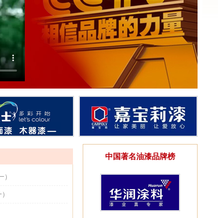
中国著名油漆品牌榜
一）
一）