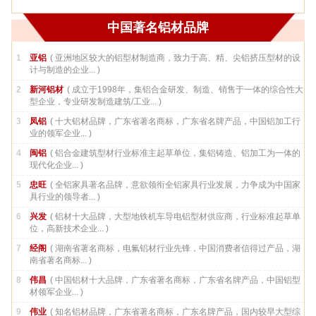
中国著名铝材品牌
1
亚铝
( 亚洲地区较大的铝型材制造商，致力于高、精、尖铝挤压型材的设
计与制造的企业... )
2
新河铝材
( 成立于1998年，集铝合金研发、制造、销售于一体的综合性大
型企业，专业研发制造建筑/工业... )
3
凤铝
( 十大铝材品牌，广东省著名商标，广东省名牌产品，中国铝加工行
业的领军企业... )
4
闽铝
( 铝合金建筑型材行业标准主起草单位，集铝铸造、铝加工为一体的
现代化企业... )
5
忠旺
( 全铝家具著名品牌，意欲领衔全铝家具行业发展，力争成为中国家
具行业的领导者... )
6
兴发
( 铝材十大品牌，大型地铁机车导电铝型材供应商，行业标准起草单
位，高新技术企业... )
7
经阁
( 湖南省著名商标，电氟铝材行业先锋，中国消费者信得过产品，湖
南省著名商标... )
8
伟昌
( 中国铝材十大品牌，广东省著名商标，广东省名牌产品，中国铝型
材领军企业... )
9
伟业
( 知名铝材品牌，广东省著名商标，广东名牌产品，国内较早大型综