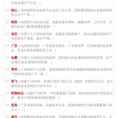
合类金属生产企业... )
10
南山
( 国内较早的以铝材为主业的上市公司，国家建设部铝合金建筑型材
定点生产厂家... )
11
闽发
( 铝型材行业知名品牌，福建省著名商标，福建名牌，上市公司，主
推铝合金门窗/幕墙建筑型材/... )
12
奋安
( 中国十大工程铝材品牌，福建奋安集团旗下，铝合金建筑型材和工
业型材生产基地，集生产/销... )
13
广亚
( 知名铝材品牌，广东省著名商标，广东省名牌，行业标准的起草单
位，专业从事各种建筑及工业... )
14
金霸
( 中国十大铝制品定制品牌，国内较大的金属装饰材料制造商，生产
金属吊顶/金属墙柱饰面/建... )
15
季华
( 工程铝材十大品牌，集熔铸/模具/挤压/机械磨砂/阳极氧化/涂漆等生
产线/铝材深加工于一体... )
16
西飞
( 创建于1985年，隶属于西安飞机工业（集团）有限责任公司，生产
建筑铝合金型材的大型专业企... )
17
西南铝业
( 始建于1965年，中铝集团旗下品牌，国内知名的特大型铝加工
商，集设计/研发/制造/销售/服务... )
18
坚美
( 广东省著名商标，高新技术企业，国家铝型材行业标准重要修订单
位之一... )
19
振升
( 中国建筑铝材标志性品牌，中国铝型材行业质量达标推荐产品，全